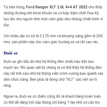
Từ bên hông,
Ford Ranger XLT 2.0L 4×4 AT 2022
cho thấy
những đường nét khỏe khoắn và cơ bắp đậm chất Hoa Kỳ
tạo lên cho người nhìn một cảm giác như nhũng chiến binh vĩ
đại.
Với chiều dài cơ sở là 3.270 mm và khoảng sáng gầm là 200
mm, sản phẩm này cho cảm giác trường xe và rất cao ráo.
Đuôi xe
Đuôi xe ghi dấu ấn nhờ hệ thống đèn chiếu hậu đặt dọc
mạch lạc. Khi quan sát kỹ chúng ta có thể thấy hệ thống đèn
này rất tinh xảo nhờ hệ thống viền crôm vuông bao quanh các
đèn chức năng. Bên phải là dòng chữ “XLT” sắc nét và rõ
ràng.
Ngoài ra, đuôi xe có điểm cộng đó là khách hàng hoàn toàn
có thể dễ dàng mở nắp thùng chỉ bằng 1 tay nhờ cơ cấu trợ