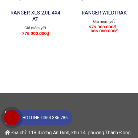
Add to
Add to
RANGER XLS 2.0L 4X4
RANGER WILDTRAK
wishlist
wishlist
AT
979.000.000
₫
–
986.000.000
₫
776.000.000
₫
HẢI DƯƠNG FORD
HOTLINE: 0364.386.786
Địa chỉ: 118 đường An Định, khu 14, phường Thành Đông,