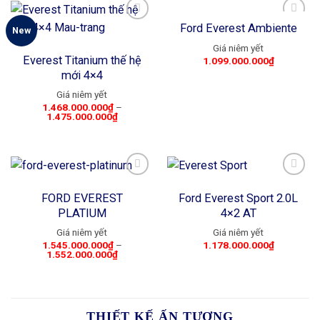
Ford Everest Ambiente
New
Add to
Add to
Everest Titanium thế hệ
1.099.000.000
₫
wishlist
wishlist
mới 4×4
1.468.000.000
₫
–
1.475.000.000
₫
FORD EVEREST
Ford Everest Sport 2.0L
Add to
Add to
PLATIUM
4×2 AT
wishlist
wishlist
1.545.000.000
₫
–
1.178.000.000
₫
1.552.000.000
₫
THIẾT KẾ ẤN TƯỢNG