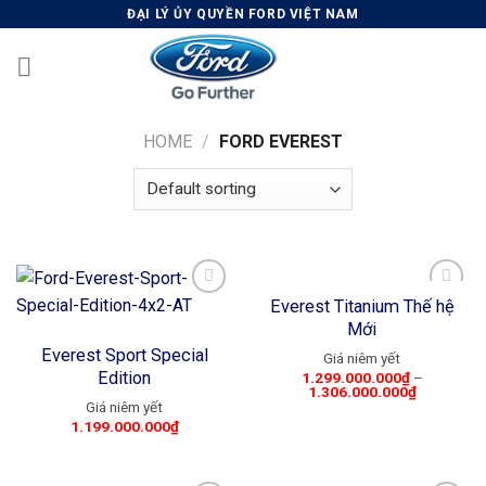
Skip
ĐẠI LÝ ỦY QUYỀN FORD VIỆT NAM
to
content
HOME
/
FORD EVEREST
Everest Titanium Thế hệ
Mới
Add to
Add to
Everest Sport Special
wishlist
wishlist
Edition
1.299.000.000
₫
–
1.306.000.000
₫
1.199.000.000
₫