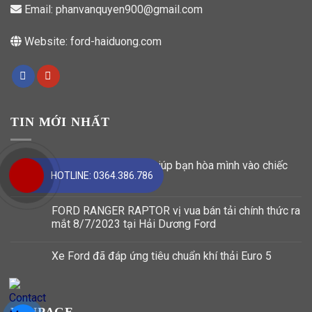
Email:
phanvanquyen900@gmail.com
Website:
ford-haiduong.com
TIN MỚI NHẤT
FordPass Ứng dụng giúp bạn hòa mình vào chiếc
HOTLINE: 0364.386.786
xe của mình.
FORD RANGER RAPTOR vị vua bán tải chính thức ra
mắt 8/7/2023 tại Hải Dương Ford
Xe Ford đã đáp ứng tiêu chuẩn khí thải Euro 5
FANPAGE