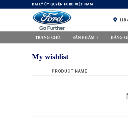
Skip
ĐẠI LÝ ỦY QUYỀN FORD VIỆT NAM
to
content
118 
TRANG CHỦ
SẢN PHẨM
BẢNG GI
My wishlist
PRODUCT NAME