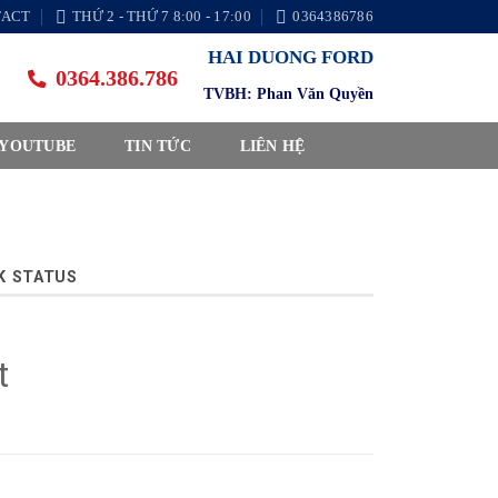
TACT
THỨ 2 - THỨ 7 8:00 - 17:00
0364386786
HAI DUONG FORD
0364.386.786
TVBH: Phan Văn Quyền
 YOUTUBE
TIN TỨC
LIÊN HỆ
K STATUS
t