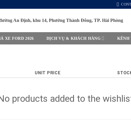
CON
đường An Định, khu 14, Phường Thành Đông, TP. Hải Phòng
Á XE FORD 2026
DỊCH VỤ & KHÁCH HÀNG
KÊNH
UNIT PRICE
STOC
No products added to the wishlis