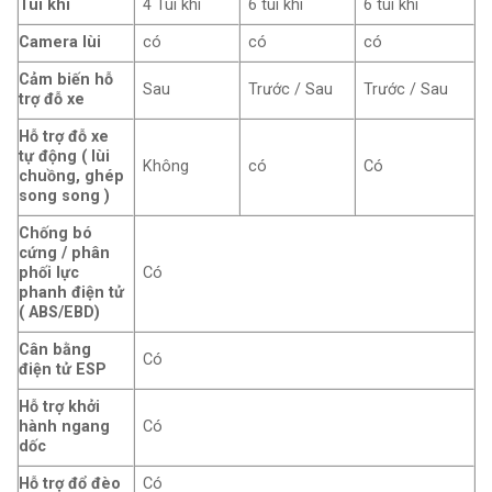
Túi khí
4 Túi khí
6 túi khí
6 túi khí
Camera lùi
có
có
có
Cảm biến hỗ
Sau
Trước / Sau
Trước / Sau
trợ đỗ xe
Hỗ trợ đỗ xe
tự động ( lùi
Không
có
Có
chuồng, ghép
song song )
Chống bó
cứng / phân
phối lực
Có
phanh điện tử
( ABS/EBD)
Cân bằng
Có
điện tử ESP
Hỗ trợ khởi
hành ngang
Có
dốc
Hỗ trợ đổ đèo
Có