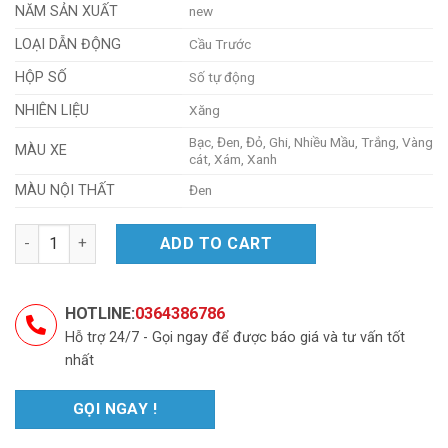
NĂM SẢN XUẤT
new
LOẠI DẪN ĐỘNG
Cầu Trước
HỘP SỐ
Số tự động
NHIÊN LIỆU
Xăng
Bạc, Đen, Đỏ, Ghi, Nhiều Mầu, Trắng, Vàng
MÀU XE
cát, Xám, Xanh
MÀU NỘI THẤT
Đen
Territory Titanium X 1.5L AT quantity
ADD TO CART
HOTLINE:
0364386786
Hỗ trợ 24/7 - Gọi ngay để được báo giá và tư vấn tốt
nhất
GỌI NGAY !