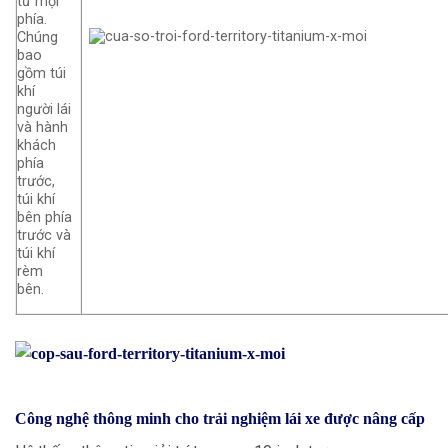
từ mọi
phía.
Chúng
bao
gồm túi
khí
người lái
và hành
khách
phía
trước,
túi khí
bên phía
trước và
túi khí
rèm
bên.
Công nghệ thông minh cho trải nghiệm lái xe được nâng cấp