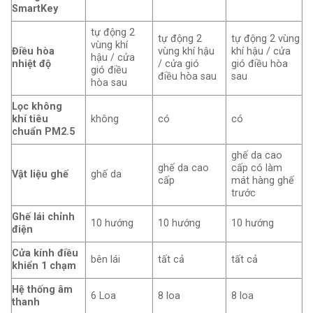
SmartKey
tự động 2
tự động 2
tự động 2 vùng
vùng khí
Điều hòa
vùng khí hậu
khí hậu / cửa
hậu / cửa
nhiệt độ
/ cửa gió
gió điều hòa
gió điều
điều hòa sau
sau
hòa sau
Lọc không
khí tiêu
không
có
có
chuẩn PM2.5
ghế da cao
ghế da cao
cấp có làm
Vật liệu ghế
ghế da
cấp
mát hàng ghế
trước
Ghế lái chỉnh
10 hướng
10 hướng
10 hướng
điện
Cửa kính điều
bên lái
tất cả
tất cả
khiển 1 chạm
Hệ thống âm
6 Loa
8 loa
8 loa
thanh