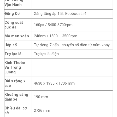
Tính Năng
Vận Hành
Động Cơ
Xăng tăng áp 1.5L Ecoboost, i4
Công suất
160ps / 5400-5700rpm
cực đại
Mô men xoắn
248nm / 1500 – 3500rpm
Hộp số
Tự động 7 cấp , chuyển số điện tử núm xoay
Trợ lực lái
Trợ lực lái điện
Kích Thước
Và Trọng
Lượng
Dài x rộng x
4630 x 1935 x 1706 mm
cao
Khoảng sáng
190 mm
gầm xe
Chiều dài cơ
2726 mm
sở