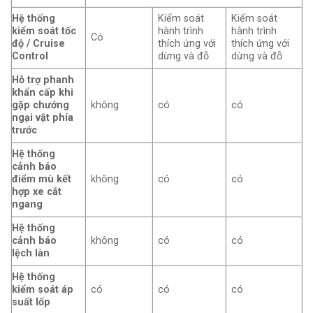
Hệ thống
Kiểm soát
Kiểm soát
kiểm soát tốc
hành trình
hành trình
Có
độ / Cruise
thích ứng với
thích ứng với
Control
dừng và đỗ
dừng và đỗ
Hỗ trợ phanh
khẩn cấp khi
gặp chướng
không
có
có
ngại vật phía
trước
Hệ thống
cảnh báo
điểm mù kết
không
có
có
hợp xe cắt
ngang
Hệ thống
cảnh báo
không
có
có
lệch làn
Hệ thống
kiểm soát áp
có
có
có
suất lốp