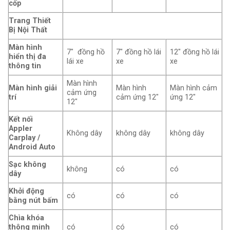
cốp
Trang Thiết
Bị Nội Thất
Màn hình
7″ đồng hồ
7″ đồng hồ lái
12″ đồng hồ lái
hiển thị đa
lái xe
xe
xe
thông tin
Màn hình
Màn hình giải
Màn hình
Màn hình cảm
cảm ứng
trí
cảm ứng 12″
ứng 12″
12″
Kết nối
Appler
Không dây
không dây
không dây
Carplay /
Android Auto
Sạc không
không
có
có
dây
Khởi động
có
có
có
bằng nút bấm
Chìa khóa
thông minh
có
có
có