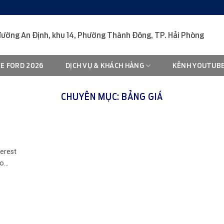
đường An Định, khu 14, Phường Thành Đông, TP. Hải Phòng
XE FORD 2026
DỊCH VỤ & KHÁCH HÀNG
KÊNH YOUTUB
CHUYÊN MỤC:
BẢNG GIÁ
erest
...