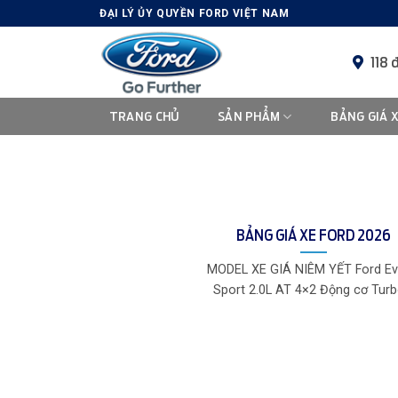
Skip
ĐẠI LÝ ỦY QUYỀN FORD VIỆT NAM
to
content
118 
TRANG CHỦ
SẢN PHẨM
BẢNG GIÁ 
BẢNG GIÁ XE FORD 2026
MODEL XE GIÁ NIÊM YẾT Ford Ev
Sport 2.0L AT 4×2 Động cơ Turbo