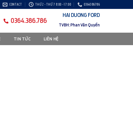
CONTACT
THỨ 2 - THỨ 7 8:00 - 17:00
0364386786
HAI DUONG FORD
0364.386.786
TVBH: Phan Văn Quyền
E
TIN TỨC
LIÊN HỆ